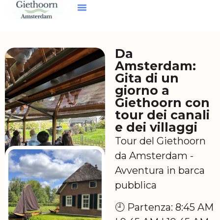
Da Amsterdam A Giethoorn
Noleggiare Una Barca
La Vostra Visita
Da
Amsterdam:
Gita di un
giorno a
Giethoorn con
tour dei canali
e dei villaggi
Tour del Giethoorn
da Amsterdam -
Avventura in barca
pubblica
🕘 Partenza: 8:45 AM