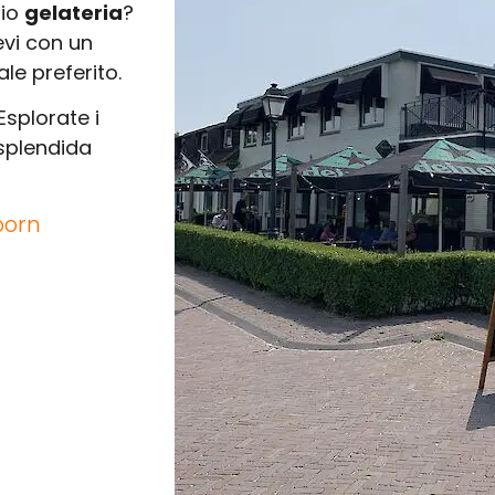
rio
gelateria
?
evi con un
le preferito.
splorate i
 splendida
oorn