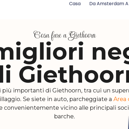
Casa
Da Amsterdam A 
Cosa fare a Giethoorn
 migliori ne
di Giethoor
i più importanti di Giethoorn, tra cui un sup
villaggio. Se siete in auto, parcheggiate a
Area 
e convenientemente vicino alle principali soc
barche.