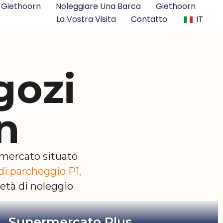
Giethoorn
Noleggiare Una Barca
Giethoorn
La Vostra Visita
Contatto
IT
gozi
n
ermercato situato
di parcheggio P1,
ietà di noleggio
Supermercato Plus