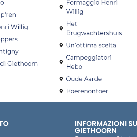
Zo
Formaggio Henri
Willig
op'ren
Het
nri Willig
Brugwachtershuis
oppers
Un'ottima scelta
ntigny
Campeggiatori
o di Giethoorn
Hebo
Oude Aarde
Boerenontoer
TO
INFORMAZIONI S
GIETHOORN