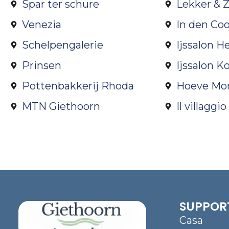
Spar ter schure
Lekker & 
Venezia
In den Co
Schelpengalerie
Ijssalon He
Prinsen
Ijssalon K
Pottenbakkerij Rhoda
Hoeve Mo
MTN Giethoorn
Il villaggi
SUPPOR
Casa