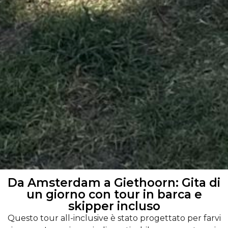
Da Amsterdam a Giethoorn: Gita di
un giorno con tour in barca e
skipper incluso
Questo tour all-inclusive è stato progettato per farvi