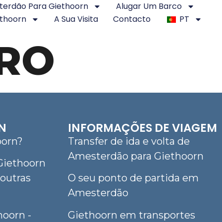
erdão Para Giethoorn
Alugar Um Barco
thoorn
A Sua Visita
Contacto
PT
IRO
N
INFORMAÇÕES DE VIAGEM
oorn?
Transfer de ida e volta de
Amesterdão para Giethoorn
 Giethoorn
outras
O seu ponto de partida em
Amesterdão
hoorn -
Giethoorn em transportes