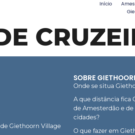
Início
Amest
Gie
DE CRUZE
SOBRE GIETHOOR
Onde se situa Gieth
A que distância fica
de Amesterdão e de 
s
cidades?
 de Giethoorn Village
O que fazer em Giet