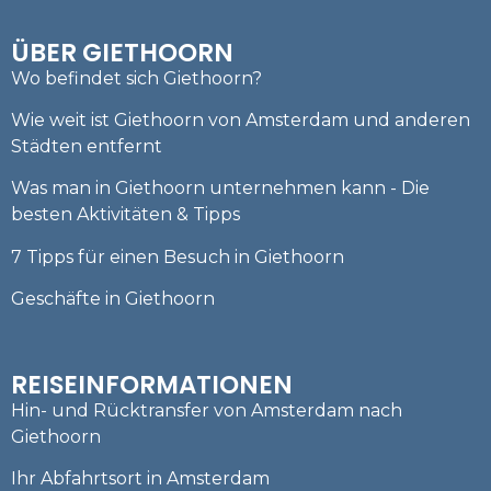
ÜBER GIETHOORN
Wo befindet sich Giethoorn?
Wie weit ist Giethoorn von Amsterdam und anderen
Städten entfernt
Was man in Giethoorn unternehmen kann - Die
besten Aktivitäten & Tipps
7 Tipps für einen Besuch in Giethoorn
Geschäfte in Giethoorn
REISEINFORMATIONEN
Hin- und Rücktransfer von Amsterdam nach
Giethoorn
Ihr Abfahrtsort in Amsterdam