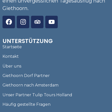
einen unvergesslichen Tagesausflug nach
Giethoorn.
UNTERSTÜTZUNG
Startseite
Kontakt
Über uns
Giethoorn Dorf Partner
Giethoorn nach Amsterdam
Unser Partner Tulip Tours Holland
Häufig gestellte Fragen