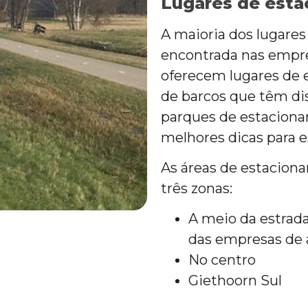
Lugares de est
A maioria dos lugare
encontrada nas empre
oferecem lugares de
de barcos que têm di
parques de estacionam
melhores dicas para 
As áreas de estacion
três zonas:
A meio da estrada
das empresas de 
No centro
Giethoorn Sul