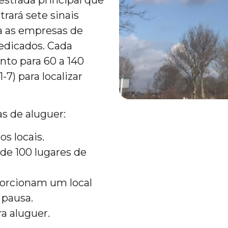
estrada principal que
trará sete sinais
a as empresas de
edicados. Cada
to para 60 a 140
-7) para localizar
s de aluguer:
s locais.
de 100 lugares de
porcionam um local
 pausa.
a aluguer.