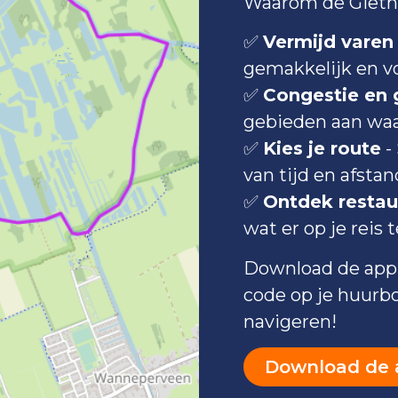
Waarom de Gieth
✅
Vermijd varen 
gemakkelijk en vo
✅
Congestie en
gebieden aan waa
✅
Kies je route
-
van tijd en afstan
✅
Ontdek restau
wat er op je reis t
Download de app 
code op je huurb
navigeren!
Download de 