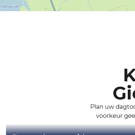
K
Gi
Plan uw dagtoc
voorkeur geef