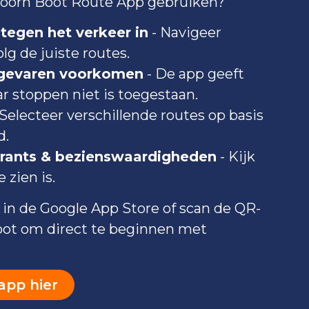
oorn Boot Route App gebruiken?
tegen het verkeer in
- Navigeer
lg de juiste routes.
 gevaren voorkomen
- De app geeft
r stoppen niet is toegestaan.
 Selecteer verschillende routes op basis
d.
rants & bezienswaardigheden
- Kijk
e zien is.
in de Google App Store of scan de QR-
oot om direct te beginnen met
app hier