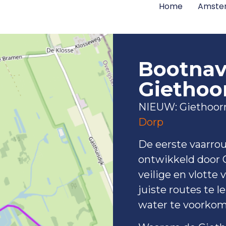
Home
Amster
Bootnav
Giethoo
NIEUW: Giethoorn
Dorp
De eerste vaarrou
ontwikkeld door G
veilige en vlotte
juiste routes te 
water te voorkom