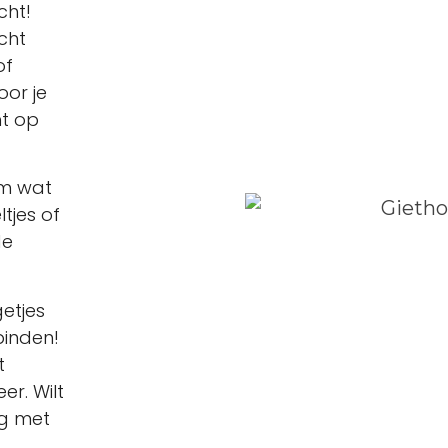
cht!
cht
of
oor je
ht op
om wat
tjes of
de
etjes
binden!
t
er. Wilt
og met