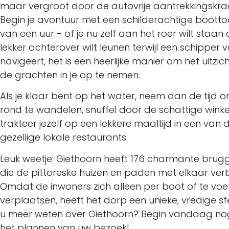
maar vergroot door de autovrije aantrekkingskra
Begin je avontuur met een schilderachtige bootto
van een uur - of je nu zelf aan het roer wilt staan 
lekker achterover wilt leunen terwijl een schipper v
navigeert, het is een heerlijke manier om het uitzic
de grachten in je op te nemen.
Als je klaar bent op het water, neem dan de tijd 
rond te wandelen, snuffel door de schattige winkel
trakteer jezelf op een lekkere maaltijd in een van 
gezellige lokale restaurants.
Leuk weetje: Giethoorn heeft 176 charmante brugg
die de pittoreske huizen en paden met elkaar ver
Omdat de inwoners zich alleen per boot of te voe
verplaatsen, heeft het dorp een unieke, vredige sfe
u meer weten over Giethoorn? Begin vandaag n
het plannen van uw bezoek!