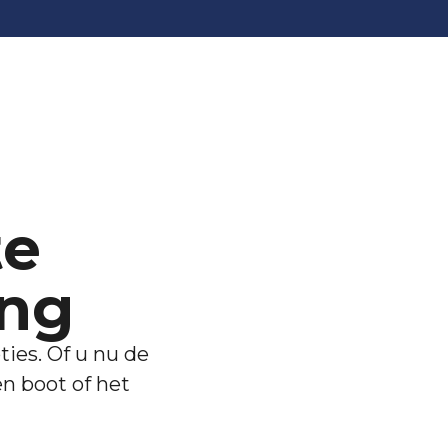
te
ing
ies. Of u nu de
en boot of het