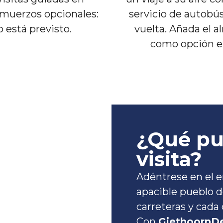
lmuerzos opcionales:
servicio de autobús
 está previsto.
vuelta. Añada el 
como opción ex
¿Qué pu
visita?
Adéntrese en el 
apacible pueblo d
carreteras y cada 
Con
GiethoornD