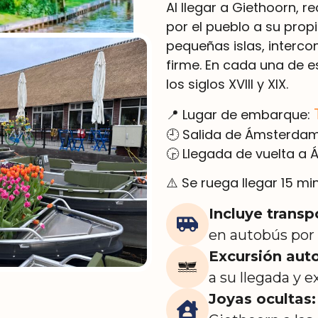
Al llegar a Giethoorn, 
por el pueblo a su propi
pequeñas islas, interc
firme. En cada una de 
los siglos XVIII y XIX.
📍 Lugar de embarque:
🕘 Salida de Ámsterdam
🕞 Llegada de vuelta a
⚠️ Se ruega llegar 15 mi
Incluye trans
en autobús por 
Excursión aut
a su llegada y 
Joyas ocultas: