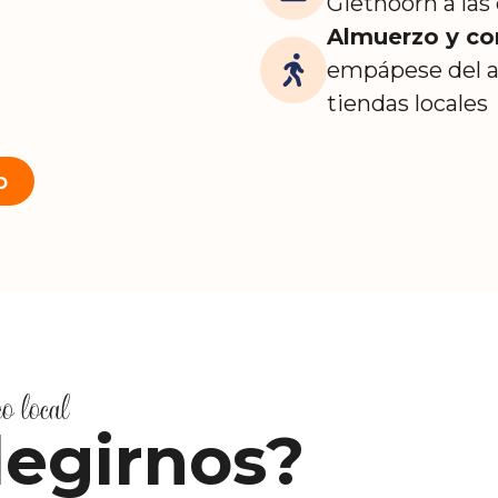
Giethoorn a las
Almuerzo y c
empápese del a
tiendas locales
o
co local
legirnos?