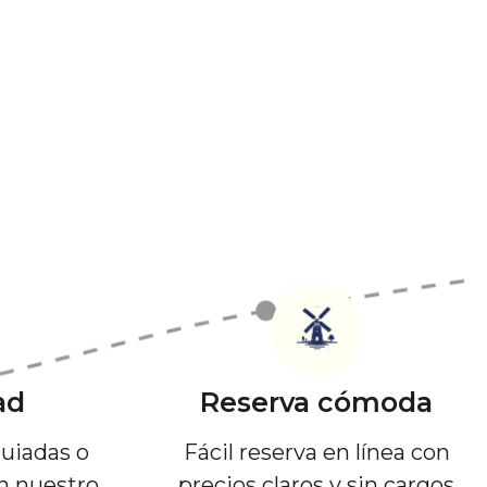
ad
Reserva cómoda
guiadas o
Fácil reserva en línea con
on nuestro
precios claros y sin cargos